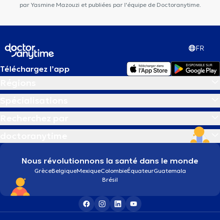
par Yasmine Mazouzi et publiées par l'équipe de Doctoranytime.
FR
Téléchargez l’app
Régions
Spécialisations
Recherchez par
doctoranytime
Nous révolutionnons la santé dans le monde
Grèce
Belgique
Mexique
Colombie
Équateur
Guatemala
Brésil