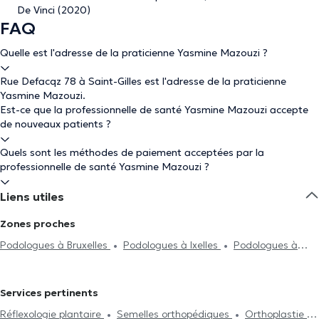
De Vinci (2020)
FAQ
Quelle est l'adresse de la praticienne Yasmine Mazouzi ?
Rue Defacqz 78 à Saint-Gilles est l'adresse de la praticienne
Yasmine Mazouzi.
Est-ce que la professionnelle de santé Yasmine Mazouzi accepte
de nouveaux patients ?
Quels sont les méthodes de paiement acceptées par la
professionnelle de santé Yasmine Mazouzi ?
Liens utiles
Zones proches
Podologues à Bruxelles
Podologues à Ixelles
Podologues à
Forest
Podologues à Uccle
Podologues à Etterbeek
Podologues à Auderghem
Podologues à Woluwe-Saint-Pierre
Services pertinents
Podologues à Schaerbeek
Podologues à Anderlecht
Réflexologie plantaire
Semelles orthopédiques
Orthoplastie
Podologues à Watermael-Boitsfort
Podologues à Woluwe-Saint-