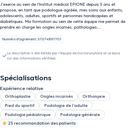
J’exerce au sein de l'Institut médical EPIONE depuis 5 ans et
propose, en tant que podologue agréée, mes soins aux enfants,
adolescents, adultes, sportifs et personnes handicapées et
diabétiques. Ma formation au sein de cette équipe me permet de
prendre en charge les ongles incarnés, pathologies
dermatologiques, mycoses et verrues ; mais également de vous
proposer des alternatives aux soins classiques. En effet, l'Institut
Numéro d'agrément: 57074897701
médical EPIONE, met en avant, dans le cadre de la podologie et
du traitement de la douleur, l’aromathérapie ciblée (huiles
La description a été éditée par l'équipe de Doctoranytime et se base
essentielles BIO) et l’usage des lasers athermiques. Passionnée
sur des informations vérifiées.
par le sport, je n’hésiterai pas lors de votre consultation à vous
faire part de mon expertise et à vous donner en ce sens de
nombreux conseils préventifs, concernant notamment votre
Spécialisations
chaussage. C’est dans une ambiance chaleureuse et
professionnelle que je vous accueille au sein de l'Institut médical
Expérience relative
EPIONE à Saint-Gilles. N’hésitez pas à sauter le pas !
Orthoplastie
Ongles incarnés
Orthonyxie
Pied du sportif
Podologie de l’adulte
Podologie pédiatrique
Podologie générale
25 recommandation des patients