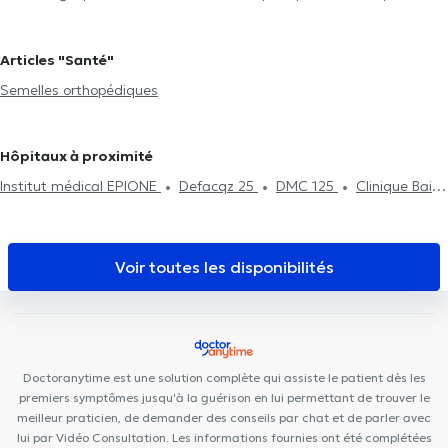
Analyse de marche, course et posture
Examen biomécanique et
Lambert
Podologues à Molenbeek-Saint-Jean
Podologues à
postural
Traitement des ongles incarnés
Analyse
Koekelberg
Podologues à Berchem-Sainte-Agathe
Podologues
Articles "Santé"
morphostatique
Onychoplastie
Orthonyxie
à Jette
Podologues à Kraainem
Podologues à Waterloo
Semelles orthopédiques
Podologues à Braine-L'Alleud
Podologues à Rixensart
Podologues à Lasne
Hôpitaux à proximité
Institut médical EPIONE
Defacqz 25
DMC 125
Clinique Bailli
Borlée Medical Center
Ophtara Medical Center
Louise
Family Doctors
Cabinet du Châtelain
Centre Médical
Rebalance
City-Clinic Chirec Louise
Cabinet Dentaire Peris
Voir toutes les disponibilités
PhysioForme
Louise Medical Center
Centre Médical Saint-
Gilles
MediMercelis
Centres d'Aspria Avenue Louise et Art-Lois
Kiné Châtelain
Centre PsyCol Châtelain
Centre Médical
Tenbosch-Châtelain
BrainCair Ixelles
Doctoranytime est une solution complète qui assiste le patient dès les
premiers symptômes jusqu'à la guérison en lui permettant de trouver le
meilleur praticien, de demander des conseils par chat et de parler avec
lui par Vidéo Consultation. Les informations fournies ont été complétées