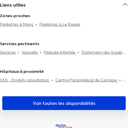
Liens utiles
Zones proches
Pédiatres à Mons
Pédiatres à Le Roeulx
Services pertinents
Autisme
Varicelle
Maladie Infantile
Traitement des troubles
du sommeil
Néonatologie
Traitement urticaire
Traitement
de l'asthme
Traitement des troubles de l'alimentation
Hôpitaux à proximité
CMJ - English consultation
Centre Paramédical de Casteau
Cabinet Bourlard - Lion
Clinique médicale de Casteau
Dental
Mons
Cabinet médical Louissaint
Centre Μontois
d'Ostéopathie
Clinique Dentaire des Alliés Mons
Santé Mons
Voir toutes les disponibilités
Centre Biloba
Centre de diététique NaturHouse Mons
Cabinet Rue Commandant Lemaire
Centre L'Odyssée La
Louvière
Centre de diététique NaturHouse La Louvière
FEE