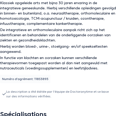
Klassiek opgeleide arts met bijna 30 jaren ervaring in de
integratieve geneeskunde. Hierbij verschillende opleidingen gevolgd
in binnen- en buitenland, o.a. neuraaltherapie, orthomoleculaire en
homotoxicologie, TCM-acupunctuur / kruiden, ozontherapie,
infuustherapie, complementaire kankertherapie.
De integratieve en orthomoleculaire aanpak richt zich op het
identificeren en behandelen van de onderliggende oorzaken van
ziekten en gezondheidsklachten.
Hierbij worden bloed-, urine-, stoelgang- en/of speekseltesten
aangewend.
In functie van klachten en oorzaken kunnen verschillende
therapievormen toegepast worden al dan niet aangevuld met
nutraceuticals (voedingssupplementen) en leefstijladvies.
Numéro d'agrément: 11853893
La description a été éditée par l'équipe de Doctoranytime et se base
sur des informations vérifiées.
Spécialisations