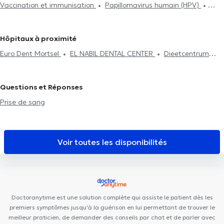
Vaccination et immunisation
Papillomavirus humain (HPV)
Traitement des allergies
Séance de mésothérapie
Test
Tabacologie
Traitement des allergies
Traitement du diabète
d'intolérance alimentaire
Néonatologie
Attestation médicale
Hypnose médicale
Acide Hyaluronique
Séance de
Traitement du diabète
Visite à domicile
TDA(H)
Hôpitaux à proximité
mésothérapie
Psychothérapie
Renouvellement de traitement
Euro Dent Mortsel
EL NABIL DENTAL CENTER
Dieetcentrum
Antwerpen
DentUrgent Antwerpen
NMI Santé Anvers
Ora-
Tand
My Smile tandartsenpraktijk
Tandartspraktijk Artes
Questions et Réponses
Lazeo Antwerpen
De Kinesisten
Smiles By Maria Anvers
Prise de sang
DentUrgent Antwerpen Centrum
Vident Clinic
Mediport
Global Smile Care
Huis Zuidrand
Praktijk 73
Amidentis
DentUrgent Mechelen
Voir toutes les disponibilités
Doctoranytime est une solution complète qui assiste le patient dès les
premiers symptômes jusqu'à la guérison en lui permettant de trouver le
meilleur praticien, de demander des conseils par chat et de parler avec