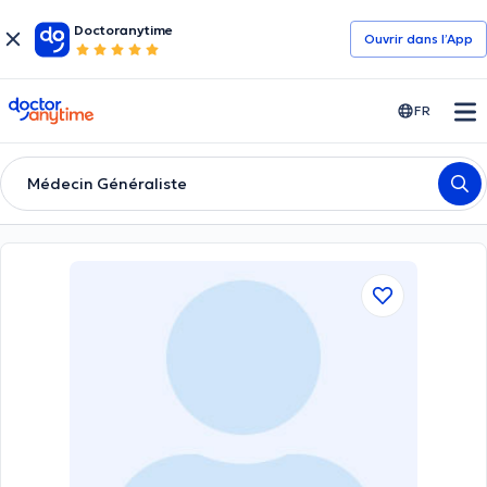
Doctoranytime
Ouvrir dans l’App
doctoranytime
FR
Médecin Généraliste