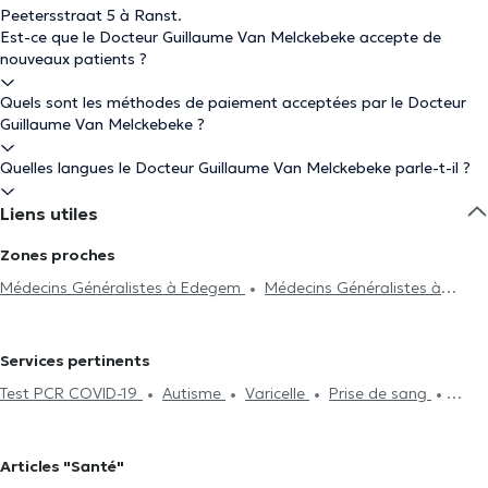
Peetersstraat 5 à Ranst.
Est-ce que le Docteur Guillaume Van Melckebeke accepte de
nouveaux patients ?
Quels sont les méthodes de paiement acceptées par le Docteur
Guillaume Van Melckebeke ?
Quelles langues le Docteur Guillaume Van Melckebeke parle-t-il ?
Liens utiles
Zones proches
Médecins Généralistes à Edegem
Médecins Généralistes à
Oostmalle
Médecins Généralistes à Malle
Médecins
Généralistes à Anvers
Médecins Généralistes à Gand
Services pertinents
Test PCR COVID-19
Autisme
Varicelle
Prise de sang
Acide Hyaluronique
Séance d'acupuncture
ECG
(Electrocardiogramme)
Hijama
Contraception et MST
Articles "Santé"
Examen d'assurance vie
Surveillance de la glycémie