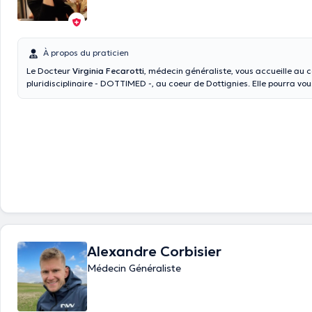
À propos du praticien
Le Docteur
Virginia Fecarotti
, médecin généraliste, vous accueille au 
pluridisciplinaire - DOTTIMED -, au coeur de Dottignies. Elle pourra vou
lundis, mardis, jeudis et vendredis de 8h à 17h50, et les mercredis de 
Les consultations peuvent avoir lieu en français et en italien.
Alexandre Corbisier
Médecin Généraliste