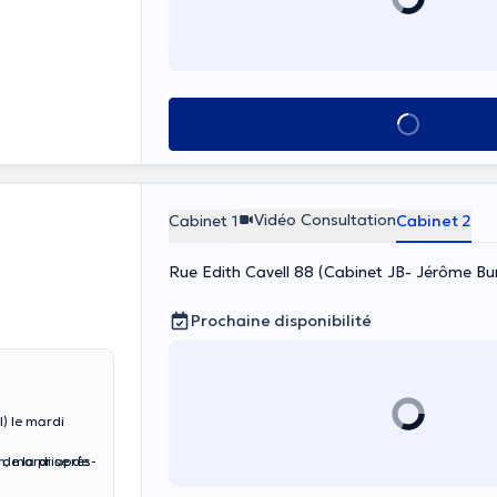
Voir tout
Vidéo Consultation
Cabinet 1
Cabinet 2
Rue Edith Cavell 88 (Cabinet JB- Jérôme Burl
Prochaine disponibilité
) le mardi
 de la prise de
in, mardi après-