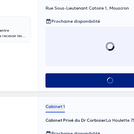
Rue Sous-Lieutenant Catoire 1, Mouscron
Prochaine disponibilité
centre
s recevoir les
13h30 à 17h50.
Voir tout
Cabinet 1
Cabinet Privé du Dr Corbisier
La Houlette 7
Prochaine disponibilité