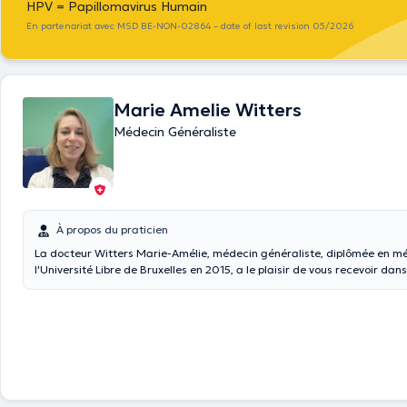
HPV = Papillomavirus Humain
En partenariat avec MSD BE-NON-02864 – date of last revision 05/2026
Marie Amelie Witters
Médecin Généraliste
À propos du praticien
La docteur Witters Marie-Amélie, médecin généraliste, diplômée en m
l'Université Libre de Bruxelles en 2015, a le plaisir de vous recevoir dan
avenue R. Dalechamp n°48 à Woluwé Saint-Lambert, en Français, Angla
Néerlandais. Des visites à domicile sont également possibles. Si vous ne trouvez pas
de rendez-vous qui vous convienne, n'hésitez pas à me contacter par t