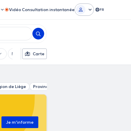
r
Vidéo Consultation instantanée
FR
Moyens de paiement
Carte
Filtres supplémentaires
ion de Liège
Province de Luxembourg
Région de Namur
Je m'informe