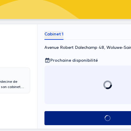
Cabinet 1
Avenue Robert Dalechamp 48, Woluwe-Sai
Prochaine disponibilité
édecine de
s son cabinet
is ainsi qu'en
éléphone.
Voir tout