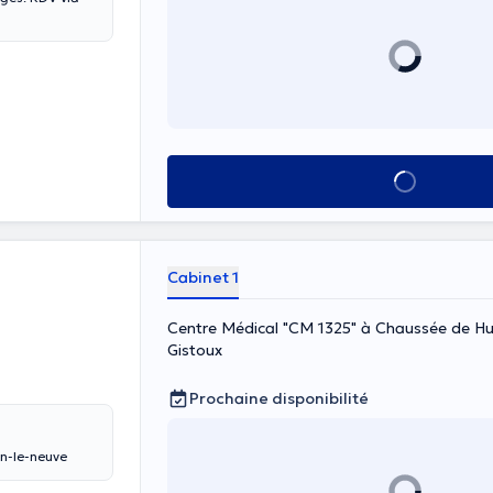
Voir tout
Cabinet 1
Centre Médical "CM 1325" à Chaussée de H
Gistoux
Prochaine disponibilité
 Louvain-le-neuve