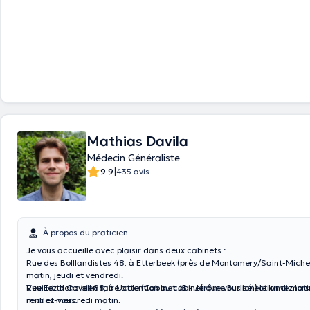
Mathias Davila
Médecin Généraliste
|
9.9
435 avis
À propos du praticien
Je vous accueille avec plaisir dans deux cabinets :
Rue des Bolllandistes 48, à Etterbeek (près de Montomery/Saint-Michel
matin, jeudi et vendredi.
Rue Edith Cavell 88, à Uccle
Veuillez donc bien faire attention au cabinet que vous sélectionnez lors
(Cabinet JB - Jérôme Burlion)
le lundi mat
midi et mercredi matin.
rendez-vous.