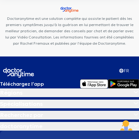
Médical le Figuier
Paro Karreveld
Cabinet Médical et
Paramédical Berchem-Sainte-Agathe
Centre Médical Polaris
Doctoranytime est une solution complète qui assiste le patient dès les
Centre Dyaz
premiers symptômes jusqu'à la guérison en lui permettant de trouver le
meilleur praticien, de demander des conseils par chat et de parler avec
lui par Vidéo Consultation. Les informations fournies ont été complétées
par Rachel Fremaux et publiées par l'équipe de Doctoranytime.
FR
Téléchargez l’app
Régions
Spécialisations
Recherchez par
doctoranytime