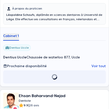
À propos du praticien
Léopoldine Schoufs
, diplômée en sciences dentaires à Université de
Liège. Elle effectue ses consultations en français, néerlandais et
anglais. Spécialiste en dentisterie générale, elle vous reçoit dans
son cabinet Dentius Uccle.
Cabinet 1
Dentius Uccle
Dentius Uccle
Chaussée de waterloo 877, Uccle
Prochaine disponibilité
Voir tout
Ehsan Baharvand-Nejad
Dentiste
|
9.9
26 avis