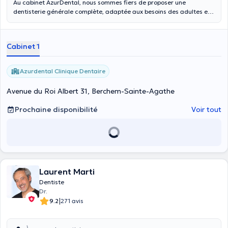
Au cabinet AzurDental, nous sommes fiers de proposer une
dentisterie générale complète, adaptée aux besoins des adultes et
des enfants. Notre équipe de dentistes dévoués offre des soins de
haute qualité pour toute la famille, visant à maintenir une excellente
santé bucco-dentaire à chaque étape de la vie.
Cabinet 1
Azurdental Clinique Dentaire
Avenue du Roi Albert 31, Berchem-Sainte-Agathe
Prochaine disponibilité
Voir tout
Laurent Marti
Dentiste
Dr.
|
9.2
271 avis