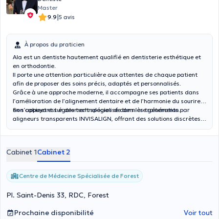
Master
|
9.9
5 avis
À propos du praticien
Ala est un dentiste hautement qualifié en dentisterie esthétique et
en orthodontie.
Il porte une attention particulière aux attentes de chaque patient
afin de proposer des soins précis, adaptés et personnalisés.
Grâce à une approche moderne, il accompagne ses patients dans
l’amélioration de l’alignement dentaire et de l’harmonie du sourire,
en s’appuyant sur des technologies de dernière génération.
Son cabinet est également spécialisé dans les traitements par
aligneurs transparents INVISALIGN, offrant des solutions discrètes,
confortables et adaptées à chaque sourire.
Cabinet 1
Cabinet 2
Centre de Médecine Spécialisée de Forest
Pl. Saint-Denis 33, RDC, Forest
Prochaine disponibilité
Voir tout