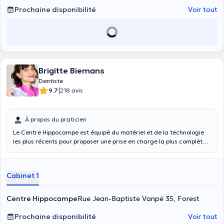
Prochaine disponibilité
Voir tout
Brigitte Biemans
Dentiste
|
9.7
218 avis
À propos du praticien
Le Centre Hippocampe est équipé du matériel et de la technologie
les plus récents pour proposer une prise en charge la plus complète
et efficace possible des adultes et des enfants. Ainsi, nous
proposons les services de dentisterie classique en prévention,
diagnostic et traitement avec pour objectif principal de vous
Cabinet 1
soulager et de vous conseiller au mieux, car l’une des grandes
qualités de Madame Biemans, est d’être constamment en
recherche de nouveaux matériaux, de techniques d’avant-garde, et
Centre Hippocampe
Rue Jean-Baptiste Vanpé 35, Forest
de produits respectueux de votre santé et de celle de
l’environnement. Notre politique : conserver le plus possible
Prochaine disponibilité
Voir tout
l’intégrité de vos dents et de vos mâchoires en évitant autant que