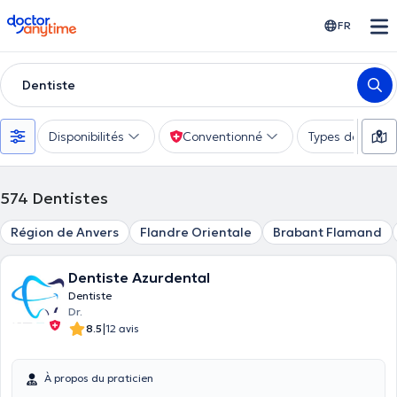
doctoranytime
FR
Dentiste
Disponibilités
Conventionné
Types de consu
574
Dentistes
Région de Anvers
Flandre Orientale
Brabant Flamand
Dentiste Azurdental
Dentiste
Dr.
|
8.5
12 avis
À propos du praticien