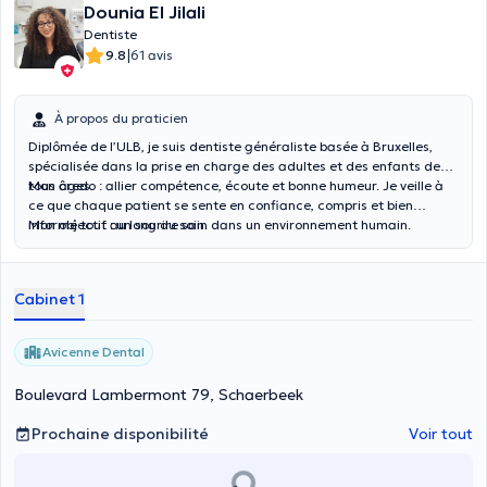
Dounia El Jilali
Dentiste
|
9.8
61 avis
À propos du praticien
Diplômée de l’ULB, je suis dentiste généraliste basée à Bruxelles,
spécialisée dans la prise en charge des adultes et des enfants de
tous âges.
Mon credo : allier compétence, écoute et bonne humeur. Je veille à
ce que chaque patient se sente en confiance, compris et bien
informé tout au long du soin.
Mon objectif : un sourire sain dans un environnement humain.
Cabinet 1
Avicenne Dental
Boulevard Lambermont 79, Schaerbeek
Prochaine disponibilité
Voir tout