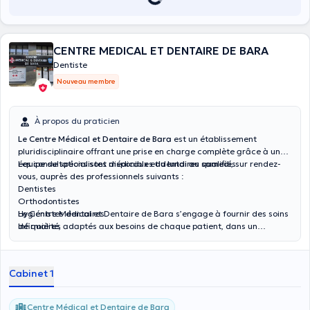
CENTRE MEDICAL ET DENTAIRE DE BARA
Dentiste
Nouveau membre
À propos du praticien
Le Centre Médical et Dentaire de Bara
est un établissement
pluridisciplinaire offrant une prise en charge complète grâce à une
équipe de spécialistes médicaux et dentaires qualifiés.
Les consultations sont disponibles
du lundi au samedi
, sur rendez-
vous, auprès des professionnels suivants :
Dentistes
Orthodontistes
Hygiénistes dentaires
Le Centre Médical et Dentaire de Bara s’engage à fournir des soins
Infirmières
de qualité, adaptés aux besoins de chaque patient, dans un
Médecins généralistes
environnement moderne et professionnel.
Dermatologues
Gynécologues
Cabinet 1
Endocrinologues
Cardiologues
Centre Médical et Dentaire de Bara