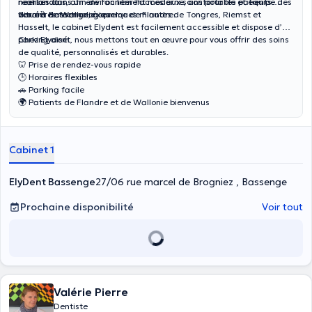
réalisés dans un environnement moderne, confortable et équipé des
néerlandais
, afin de faciliter l’accès aux soins pour les patients
dernières technologies.
venant de Wallonie comme de Flandre.
Situé à Bassenge, à quelques minutes de Tongres, Riemst et
Hasselt, le cabinet Elydent est facilement accessible et dispose d’un
parking aisé.
Chez Elydent, nous mettons tout en œuvre pour vous offrir des soins
de qualité, personnalisés et durables.
🦷 Prise de rendez-vous rapide
🕒 Horaires flexibles
🚗 Parking facile
🌍 Patients de Flandre et de Wallonie bienvenus
Cabinet 1
ElyDent Bassenge
27/06 rue marcel de Brogniez , Bassenge
Prochaine disponibilité
Voir tout
Valérie Pierre
Dentiste