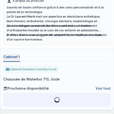
À propos du praticien
Souriez en toute confiance grâce à des soins personnalisés et à la
pointe de la technologie.
Le Dr
Laurent Marti
met son expertise en dentisterie esthétique,
blanchiment, endodontie, chirurgie dentaire, implantologie et
parodontologie au service de votre santé bucco-dentaire.
Que ce soit pour une prothèse fixe ou amovible, un traitement
d’orthodontie invisible ou le suivi de vos enfants en pédodontie,
profitez d’un accompagnement attentif et de résultats durables.
Prenez rendez-vous en ligne dès aujourd’hui et redécouvrez le plaisir
d’un sourire harmonieux.
Cabinet 1
Cabinet Dentaire Ouistity Uccle
Chaussée de Waterloo 715, Uccle
Prochaine disponibilité
Voir tout