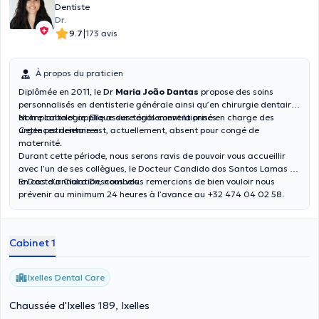
Dentiste
Dr.
|
9.7
173 avis
À propos du praticien
Diplômée en 2011, le
Dr
Maria João Dantas
propose des soins
personnalisés en dentisterie générale ainsi qu’en chirurgie dentaire
et implantologie. Elle assure également la prise en charge des
Notre cabinet applique des tarifs conventionnés.
urgences dentaires.
Cette patricienne est, actuellement, absent pour congé de
maternité.
Durant cette période, nous serons ravis de pouvoir vous accueillir
avec l’un de ses collègues, le Docteur Candido dos Santos Lamas ou
le Docteur Clara Descombels.
En cas d’annulation, nous vous remercions de bien vouloir nous
prévenir au minimum 24 heures à l’avance au +32 474 04 02 58.
Cabinet 1
Ixelles Dental Care
Chaussée d'Ixelles 189, Ixelles