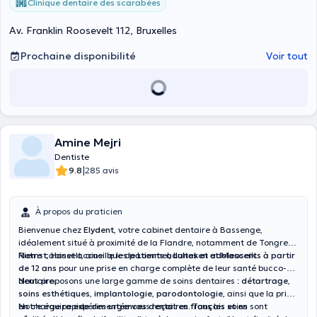
Clinique dentaire des scarabées
Av. Franklin Roosevelt 112, Bruxelles
Prochaine disponibilité
Voir tout
Amine Mejri
Dentiste
|
9.8
285 avis
À propos du praticien
Bienvenue chez
Elydent
, votre cabinet dentaire à Bassenge,
idéalement situé à proximité de la Flandre, notamment de Tongres,
Riemst, Hasselt, ainsi que de Lommel, Lanaken et Maaseik.
Notre cabinet accueille les
patients adultes et adolescents à partir
de 12 ans
pour une prise en charge complète de leur santé bucco-
dentaire.
Nous proposons une large gamme de soins dentaires :
détartrage
,
soins esthétiques
,
implantologie
,
parodontologie
, ainsi que la prise
en charge rapide des
Notre équipe expérimentée vous reçoit en
urgences dentaires
. Tous les soins sont
français et en