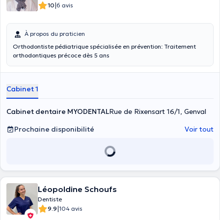
|
10
6 avis
À propos du praticien
Orthodontiste pédiatrique spécialisée en prévention: Traitement
orthodontiques précoce dès 5 ans
Cabinet 1
Cabinet dentaire MYODENTAL
Rue de Rixensart 16/1, Genval
Prochaine disponibilité
Voir tout
Léopoldine Schoufs
Dentiste
|
9.9
104 avis